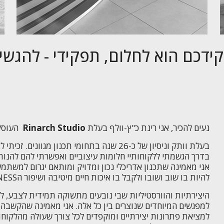
ידכם הוא לחלום, תפקידי - להגשימ
נעים להכיר, אני רינת כ"ץ-וולף בעלת
Rinarch Studio
העוסק 
בעלת וותק וניסיון של כ-26 שנה בתחומי תכנון 
בדרך הגשמתי ללקוחותיי חלומות עיצוביים ואפשרתי להם להנות
אני מאמינה שתכנון אדריכלי נכון ומדויק ומותאם יגרום למשתמ
להיות בו שוב ושובו ולקבל בו איכות חיים מיטיבה ושיפור הWELLNESS של כל משתמש.
היצירתיות והוורסטיליות שבי נובעים מתשוקה תמידית לצבע, לח
למפגשים המיוחדים שנוצרים בין כל אלה. אני מאמינה שהקשבה 
למציאת פתרונות יצירתיים ומוקפדים לכל צורך שעולה מהלקוחות