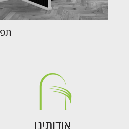
תפק
אודותינו