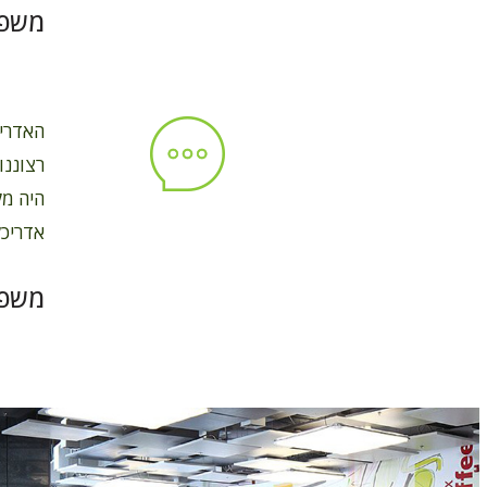
משפח
רצוננו
היה מק
אדריכל
משפח