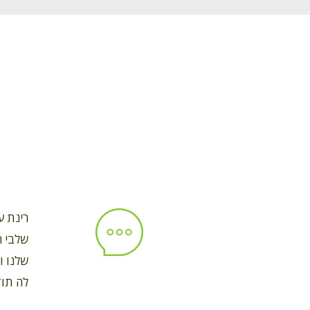
רינת ע
שלבי ה
שלנו ו
לה תוד