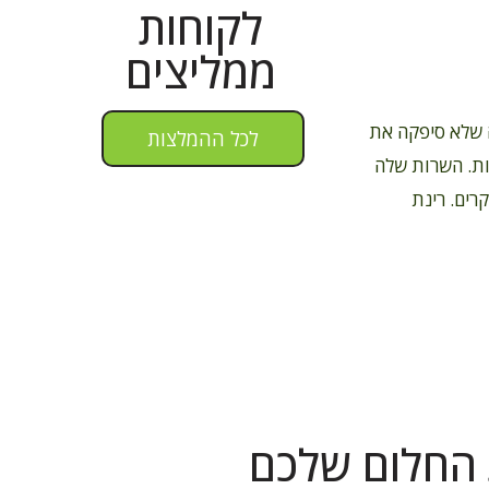
לקוחות
ממליצים
-וולף נבחרה ע"י לשפץ את דירתנו. הדירה בת 25 שנה שלא סיפקה את
לכל ההמלצות
לות. השרות שלה
רים. רינת
החלום שלכם