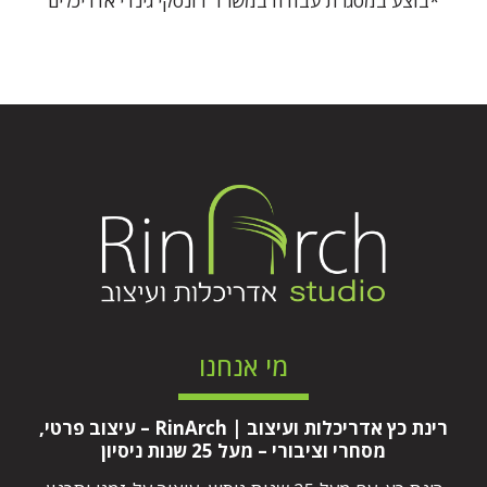
*בוצע במסגרת עבודה במשרד דונסקי גינדי אדריכלים
מי אנחנו
רינת כץ אדריכלות ועיצוב | RinArch – עיצוב פרטי,
מסחרי וציבורי – מעל 25 שנות ניסיון